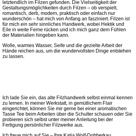
letztendlich im Filzen gefunden. Die Vielseitigkeit der
Gestaltungsmöglichkeiten durch Filzen – ob verspielt,
romantisch, derb, modern, praktisch oder einfach nur
wunderschön – hat mich von Anfang an fasziniert. Filzen ist
für mich ein sehr sinnliches Handwerk, wobei Hektik und
Eile in weite Ferne rücken und ich mich ganz dem Fühlen
der Materialien hingeben kann.
Wolle, warmes Wasser, Seife und die gezielte Arbeit der
Hände reichen aus, um die wundervollsten Dinge entstehen
zu lassen.
Ich lade Sie ein, das alte Filzhandwerk selbst einmal kennen
zu lernen. In meiner Werkstatt, in gemütlichem Flair
eingerichtet, können Sie mir gerne bei einer aromatischen
Tasse Tee beim Arbeiten über die Schulter schauen oder Sie
probieren sich selbst unter meiner Anleitung bei der
Fertigung persönlicher Filzwerke aus.
Ich freue mich auf Sie – Ihre Katja Wolf-Dobberkau